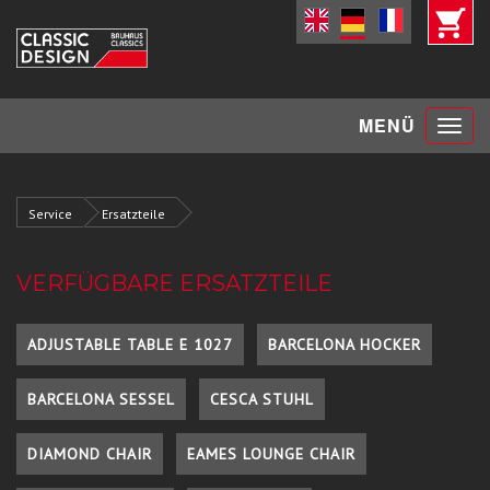
Toggle
MENÜ
navigat
Service
Ersatzteile
VERFÜGBARE ERSATZTEILE
ADJUSTABLE TABLE E 1027
BARCELONA HOCKER
BARCELONA SESSEL
CESCA STUHL
DIAMOND CHAIR
EAMES LOUNGE CHAIR