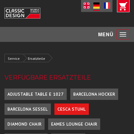
Toggle
MENÜ
navigat
Service
Ersatzteile
VERFÜGBARE ERSATZTEILE
ADJUSTABLE TABLE E 1027
BARCELONA HOCKER
BARCELONA SESSEL
CESCA STUHL
DIAMOND CHAIR
EAMES LOUNGE CHAIR