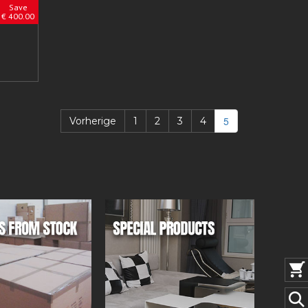
Save
€ 400.00
5
Vorherige
1
2
3
4