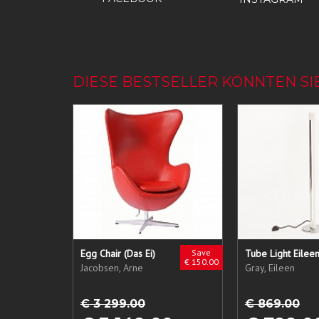
DIESE BESTSELLER KÖNNTEN SI
Egg Chair (Das Ei)
Save
€ 150.00
Jacobsen, Arne
Gray, Eileen
€ 3 299.00
€ 869.00