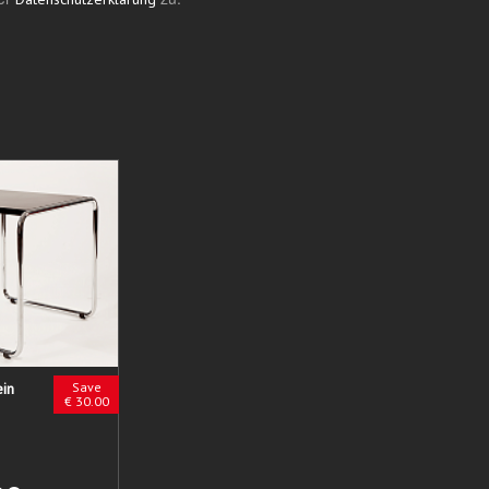
ein
Save
€ 30.00