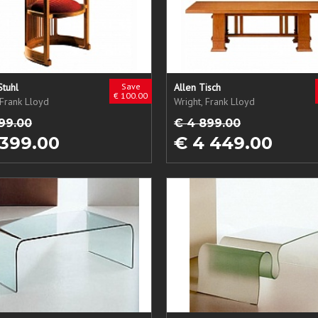
Stuhl
Save
Allen Tisch
€ 100.00
 Frank Lloyd
Wright, Frank Lloyd
99.00
€ 4 899.00
 399.00
€ 4 449.00