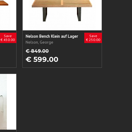
Save
Nelson Bench Klein auf Lager
Save
€ 450.00
€ 250.00
Nelson, George
€ 849.00
€ 599.00