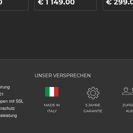
0
€ 1 149.00
€ 299.
UNSER VERSPRECHEN
hrung
01
ppen mit SSL
MADE IN
5 JAHRE
ZUFR
enschutz
ITALY
GARANTIE
KU
sleistung