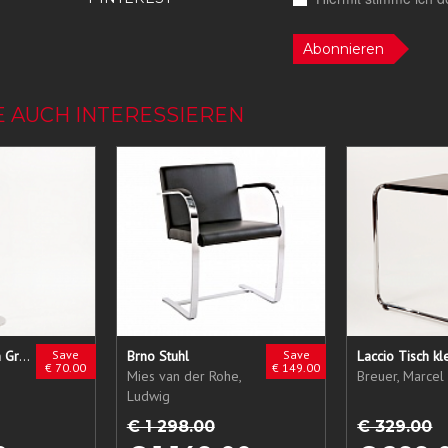
Abonnieren
E AUCH INTERESSIEREN
Tube Light Eileen Gray
Save
Brno Stuhl
Save
Laccio Tisch kl
€ 70.00
€ 149.00
Mies van der Rohe,
Breuer, Marcel
Ludwig
€ 1 298.00
€ 329.00