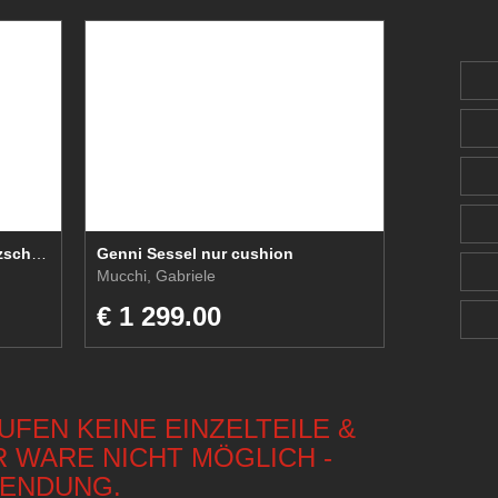
Wagenfeld Lampenglas Ersatzschirm
Genni Sessel nur cushion
Mucchi, Gabriele
€ 1 299.00
FEN KEINE EINZELTEILE &
R WARE NICHT MÖGLICH -
WENDUNG.