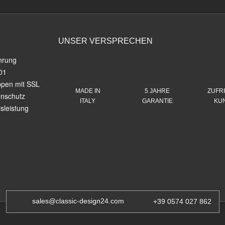
UNSER VERSPRECHEN
hrung
01
ppen mit SSL
MADE IN
5 JAHRE
ZUFR
enschutz
ITALY
GARANTIE
KU
sleistung
sales@classic-design24.com
+39 0574 027 862