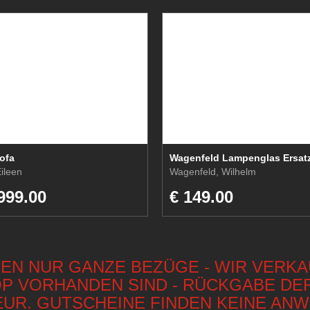
ofa
ileen
Wagenfeld, Wilhelm
999.00
€ 149.00
EN NUR GANZE BEZÜGE - WIR VERKAU
HOP VORHANDEN SIND - RÜCKGABE DE
EUR. GUTSCHEINE FINDEN KEINE AN