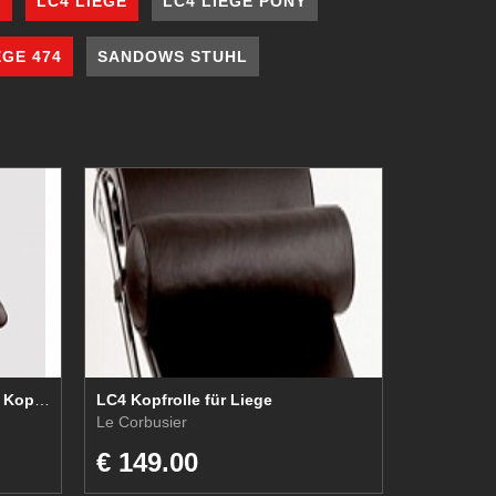
E
LC4 LIEGE
LC4 LIEGE PONY
GE 474
SANDOWS STUHL
LC 702 Auflage gepolstert mit Kopfkissen
LC4 Kopfrolle für Liege
Le Corbusier
€ 149.00