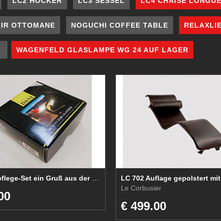
LC2 HOCKER
LC3 SESSEL
LC4 CHAISE LONGU
IR OTTOMANE
NOGUCHI COFFEE TABLE
RELAXLIE
R
WAGENFELD GLASLAMPE WG 24 AUF LAGER
Lederpflege-Set ein Gruß aus der Toskana...
Le Corbusier
00
€ 499.00