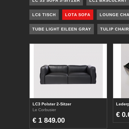
LC 33 SOFA 3-SITZER
LC1 BASCULANT
LC6 TISCH
LOTA SOFA
LOUNGE CHA
TUBE LIGHT EILEEN GRAY
TULIP CHAI
LC3 Polster 2-Sitzer
Le Corbusier
€ 0.
€ 1 849.00