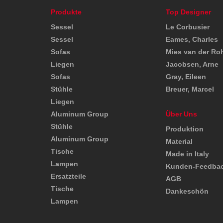
Produkte
Top Designer
Sessel
Le Corbusier
Sessel
Eames, Charles
Sofas
Mies van der Ro
Liegen
Jacobsen, Arne
Sofas
Gray, Eileen
Stühle
Breuer, Marcel
Liegen
Aluminum Group
Über Uns
Stühle
Produktion
Aluminum Group
Material
Tische
Made in Italy
Lampen
Kunden-Feedba
Ersatzteile
AGB
Tische
Dankeschön
Lampen