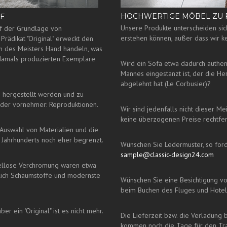
HOCHWERTIGE MÖBEL ZU 
FE
Unsere Produkte unterscheiden sich
uf der Grundlage von
erstehen können, außer dass wir kei
rädikat "Original" erweckt den
on des Meisters Hand handeln, was
damals produzierten Exemplare
Wird ein Sofa etwa dadurch authenti
Mannes eingestanzt ist, der die H
abgelehnt hat (Le Corbusier)?
ie hergestellt werden und zu
oder vornehmer: Reproduktionen.
Wir sind jedenfalls nicht dieser M
keine überzogenen Preise rechtfer
 Auswahl von Materialien und die
s Jahrhunderts noch eher begrenzt.
Wünschen Sie Ledermuster, so forde
sample@classic-design24.com
kellose Verchromung waren etwa
dlich Schaumstoffe und modernste
Wünschen Sie eine Besichtigung vo
beim Buchen des Fluges und Hotels 
er ein "Original" ist es nicht mehr.
Die Lieferzeit bzw. die Verladung b
kommen noch die Tage für den Tra