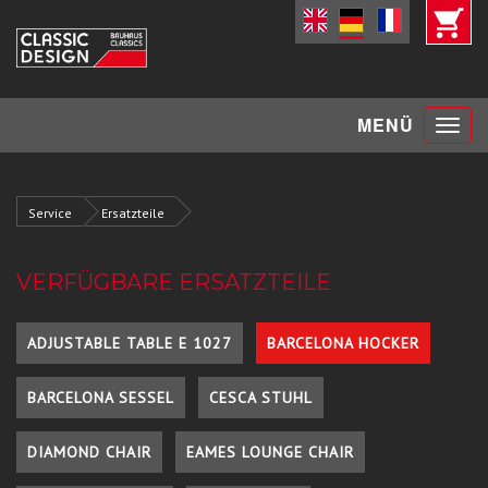
Toggle
MENÜ
navigat
Service
Ersatzteile
VERFÜGBARE ERSATZTEILE
ADJUSTABLE TABLE E 1027
BARCELONA HOCKER
BARCELONA SESSEL
CESCA STUHL
DIAMOND CHAIR
EAMES LOUNGE CHAIR