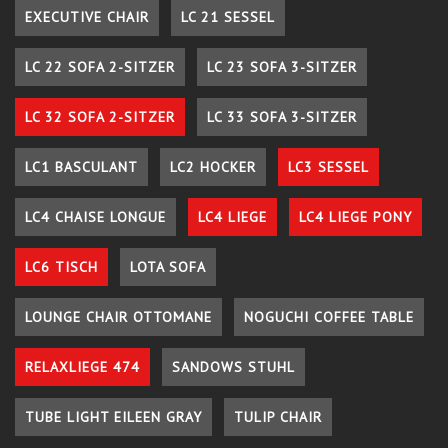
EXECUTIVE CHAIR
LC 21 SESSEL
LC 22 SOFA 2-SITZER
LC 23 SOFA 3-SITZER
LC 32 SOFA 2-SITZER
LC 33 SOFA 3-SITZER
LC1 BASCULANT
LC2 HOCKER
LC3 SESSEL
LC4 CHAISE LONGUE
LC4 LIEGE
LC4 LIEGE PONY
LC6 TISCH
LOTA SOFA
LOUNGE CHAIR OTTOMANE
NOGUCHI COFFEE TABLE
RELAXLIEGE 474
SANDOWS STUHL
TUBE LIGHT EILEEN GRAY
TULIP CHAIR