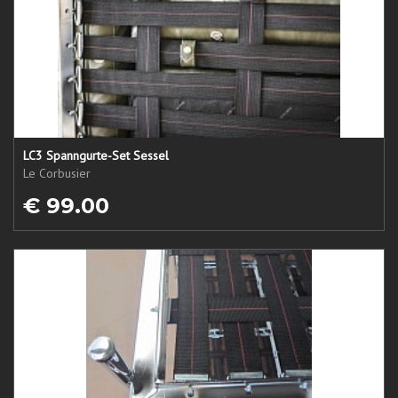
LC3 Spanngurte-Set Sessel
Le Corbusier
€ 99.00