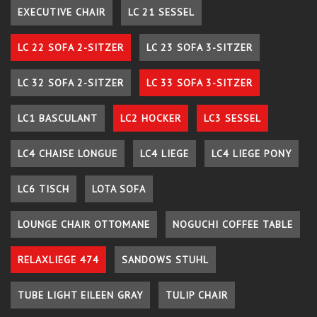
EXECUTIVE CHAIR
LC 21 SESSEL
LC 22 SOFA 2-SITZER
LC 23 SOFA 3-SITZER
LC 32 SOFA 2-SITZER
LC 33 SOFA 3-SITZER
LC1 BASCULANT
LC2 HOCKER
LC3 SESSEL
LC4 CHAISE LONGUE
LC4 LIEGE
LC4 LIEGE PONY
LC6 TISCH
LOTA SOFA
LOUNGE CHAIR OTTOMANE
NOGUCHI COFFEE TABLE
RELAXLIEGE 474
SANDOWS STUHL
TUBE LIGHT EILEEN GRAY
TULIP CHAIR