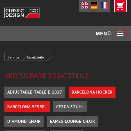
Toggle
MENÜ
navigat
Service
Ersatzteile
VERFÜGBARE ERSATZTEILE
ADJUSTABLE TABLE E 1027
BARCELONA HOCKER
BARCELONA SESSEL
CESCA STUHL
DIAMOND CHAIR
EAMES LOUNGE CHAIR