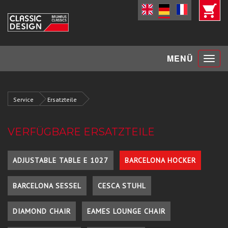
Toggle
MENÜ
navigat
Service
Ersatzteile
VERFÜGBARE ERSATZTEILE
ADJUSTABLE TABLE E 1027
BARCELONA HOCKER
BARCELONA SESSEL
CESCA STUHL
DIAMOND CHAIR
EAMES LOUNGE CHAIR