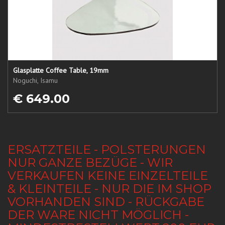
Glasplatte Coffee Table, 19mm
Noguchi, Isamu
€ 649.00
ERSATZTEILE - POLSTERUNGEN
NUR GANZE BEZÜGE - WIR
VERKAUFEN KEINE EINZELTEILE
& KLEINTEILE - NUR DIE IM SHOP
VORHANDEN SIND - RÜCKGABE
DER WARE NICHT MÖGLICH -