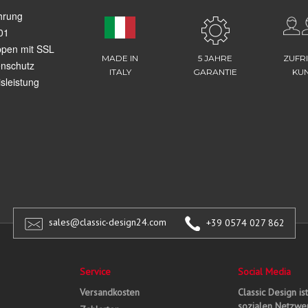
hrung
01
ppen mit SSL
MADE IN
5 JAHRE
ZUFR
enschutz
ITALY
GARANTIE
KU
sleistung
sales@classic-design24.com
+39 0574 027 862
Service
Social Media
Versandkosten
Classic Design is
sozialen Netzwer