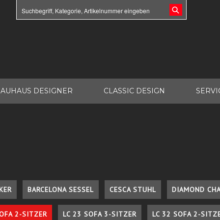
AUHAUS DESIGNER
CLASSIC DESIGN
SERVI
KER
BARCELONA SESSEL
CESCA STUHL
DIAMOND CHA
SOFA 2-SITZER
LC 23 SOFA 3-SITZER
LC 32 SOFA 2-SITZ