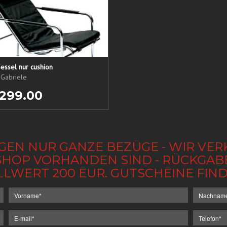
essel nur cushion
 Gabriele
 299.00
GEN NUR GANZE BEZÜGE - WIR VER
IM SHOP VORHANDEN SIND - RÜCKGA
LLWERT 200 EUR. GUTSCHEINE FI