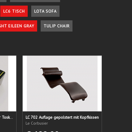
LC6 TISCH
LOTA SOFA
GHT EILEEN GRAY
TULIP CHAIR
Lederpflege-Set ein Gruß aus der Toskana...
LC 702 Auflage gepolstert mit Kopfkissen
Le Corbusier