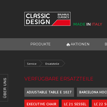
🔥
PRODUKTE
AKTIONEN
B
Service
Ersatzteile
VERFÜGBARE ERSATZTEILE
ÜBER UNS
ADJUSTABLE TABLE E 1027
BARCELONA HOC
EXECUTIVE CHAIR
LC 21 SESSEL
LC 22 