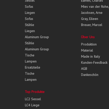
Sessel
Eames, Charles
Sofas
Mies van der Rohe
Liegen
Jacobsen, Arne
Sofas
Gray, Eileen
Stühle
Breuer, Marcel
Liegen
Aluminum Group
Über Uns
Stühle
Produktion
Aluminum Group
Material
Tische
Made in Italy
Lampen
Kunden-Feedback
Ersatzteile
AGB
Tische
Dankeschön
Lampen
Top Produkte
LC2 Sessel
LC4 Liege