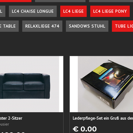
L
LC4 CHAISE LONGUE
LC4 LIEGE
LC4 LIEGE PONY
E TABLE
RELAXLIEGE 474
SANDOWS STUHL
TUBE LI
ster 2-Sitzer
usier
€ 0.00