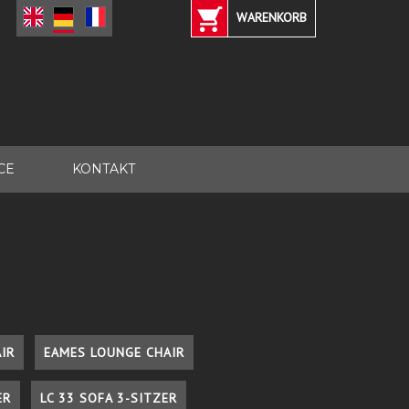
WARENKORB
CE
KONTAKT
IR
EAMES LOUNGE CHAIR
ER
LC 33 SOFA 3-SITZER