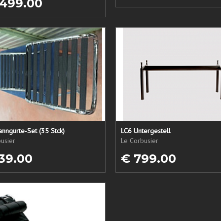
 499.00
nngurte-Set (35 Stck)
LC6 Untergestell
usier
Le Corbusier
39.00
€ 799.00