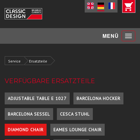
Toggle
MENÜ
navigat
Service
Ersatzteile
VERFÜGBARE ERSATZTEILE
ADJUSTABLE TABLE E 1027
BARCELONA HOCKER
BARCELONA SESSEL
CESCA STUHL
DIAMOND CHAIR
EAMES LOUNGE CHAIR