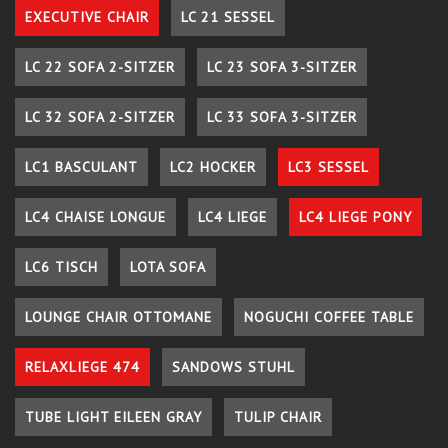
EXECUTIVE CHAIR
LC 21 SESSEL
LC 22 SOFA 2-SITZER
LC 23 SOFA 3-SITZER
LC 32 SOFA 2-SITZER
LC 33 SOFA 3-SITZER
LC1 BASCULANT
LC2 HOCKER
LC3 SESSEL
LC4 CHAISE LONGUE
LC4 LIEGE
LC4 LIEGE PONY
LC6 TISCH
LOTA SOFA
LOUNGE CHAIR OTTOMANE
NOGUCHI COFFEE TABLE
RELAXLIEGE 474
SANDOWS STUHL
TUBE LIGHT EILEEN GRAY
TULIP CHAIR