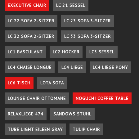
EXECUTIVE CHAIR
LC 21 SESSEL
LC 22 SOFA 2-SITZER
LC 23 SOFA 3-SITZER
LC 32 SOFA 2-SITZER
LC 33 SOFA 3-SITZER
LC1 BASCULANT
LC2 HOCKER
LC3 SESSEL
LC4 CHAISE LONGUE
LC4 LIEGE
LC4 LIEGE PONY
LC6 TISCH
LOTA SOFA
LOUNGE CHAIR OTTOMANE
NOGUCHI COFFEE TABLE
RELAXLIEGE 474
SANDOWS STUHL
TUBE LIGHT EILEEN GRAY
TULIP CHAIR