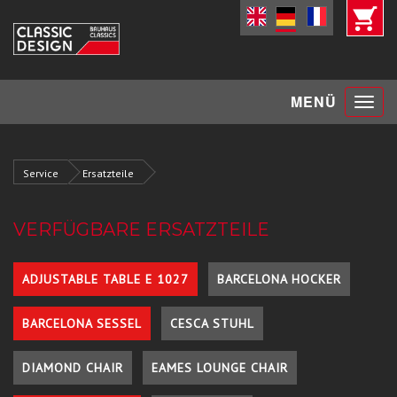
Toggle
MENÜ
navigat
Service
Ersatzteile
VERFÜGBARE ERSATZTEILE
ADJUSTABLE TABLE E 1027
BARCELONA HOCKER
BARCELONA SESSEL
CESCA STUHL
DIAMOND CHAIR
EAMES LOUNGE CHAIR