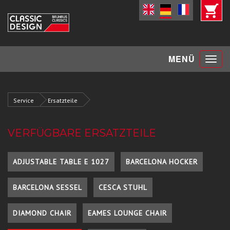
Toggle
MENÜ
navigat
Service
Ersatzteile
VERFÜGBARE ERSATZTEILE
ADJUSTABLE TABLE E 1027
BARCELONA HOCKER
BARCELONA SESSEL
CESCA STUHL
DIAMOND CHAIR
EAMES LOUNGE CHAIR