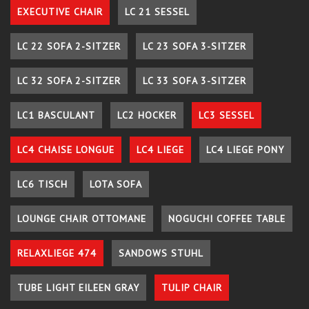
EXECUTIVE CHAIR
LC 21 SESSEL
LC 22 SOFA 2-SITZER
LC 23 SOFA 3-SITZER
LC 32 SOFA 2-SITZER
LC 33 SOFA 3-SITZER
LC1 BASCULANT
LC2 HOCKER
LC3 SESSEL
LC4 CHAISE LONGUE
LC4 LIEGE
LC4 LIEGE PONY
LC6 TISCH
LOTA SOFA
LOUNGE CHAIR OTTOMANE
NOGUCHI COFFEE TABLE
RELAXLIEGE 474
SANDOWS STUHL
TUBE LIGHT EILEEN GRAY
TULIP CHAIR