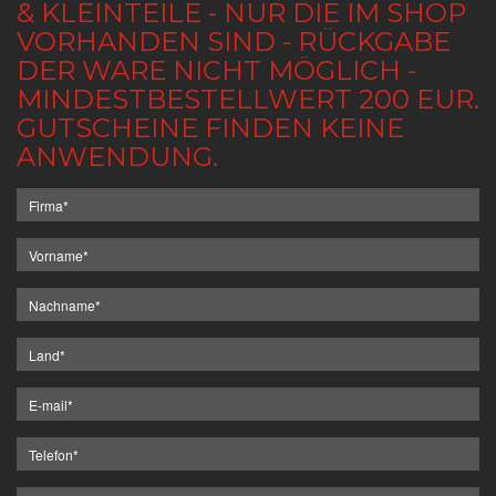
& KLEINTEILE - NUR DIE IM SHOP
VORHANDEN SIND - RÜCKGABE
DER WARE NICHT MÖGLICH -
MINDESTBESTELLWERT 200 EUR.
GUTSCHEINE FINDEN KEINE
ANWENDUNG.