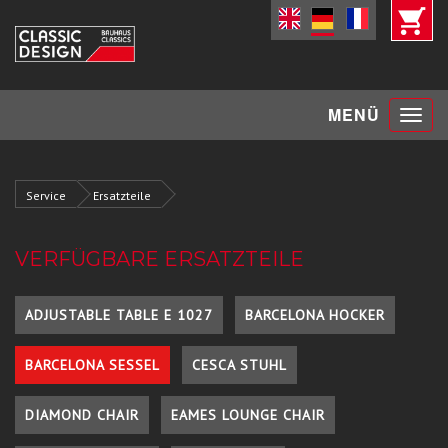
Toggle
MENÜ
navigat
Service
Ersatzteile
VERFÜGBARE ERSATZTEILE
ADJUSTABLE TABLE E 1027
BARCELONA HOCKER
BARCELONA SESSEL
CESCA STUHL
DIAMOND CHAIR
EAMES LOUNGE CHAIR