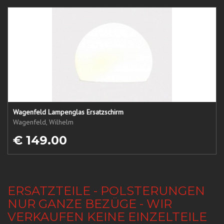
Wagenfeld Lampenglas Ersatzschirm
Wagenfeld, Wilhelm
€ 149.00
ERSATZTEILE - POLSTERUNGEN
NUR GANZE BEZÜGE - WIR
VERKAUFEN KEINE EINZELTEILE