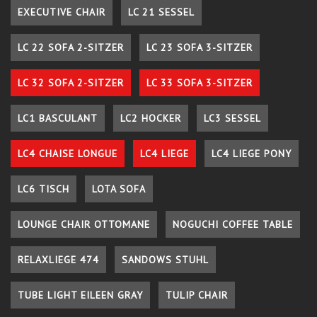
EXECUTIVE CHAIR
LC 21 SESSEL
LC 22 SOFA 2-SITZER
LC 23 SOFA 3-SITZER
LC 32 SOFA 2-SITZER
LC 33 SOFA 3-SITZER
LC1 BASCULANT
LC2 HOCKER
LC3 SESSEL
LC4 CHAISE LONGUE
LC4 LIEGE
LC4 LIEGE PONY
LC6 TISCH
LOTA SOFA
LOUNGE CHAIR OTTOMANE
NOGUCHI COFFEE TABLE
RELAXLIEGE 474
SANDOWS STUHL
TUBE LIGHT EILEEN GRAY
TULIP CHAIR