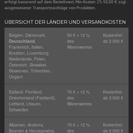
erfolgt basierend auf dem Bestellwert, Min-Kosten: 25-50,00 € zzgl.
ausgewiesener Transportzuschläge von Produkten.
ÜBERSICHT DER LÄNDER UND VERSANDKOSTEN
Belgien, Dänemark,
50 € + 12 %
Kostenfrei
Deutschland
,
des
ab 2.500 €
Frankreich, Italien,
Warenwertes
Kroatien, Luxemburg,
Niederlande, Polen,
Östereich, Slowakei,
Slowenien, Tchechien,
Ungarn
Estland, Finnland,
70 € + 12 %
Kostenfrei
Griechenland (Festland),
des
ab 3.500 €
Lettland, Litauen,
Warenwertes
Schweden
Albanien, Andorra,
70 € + 12 %
Kostenfrei
Bosnien & Herzegowina,
des
ab 5.000 €