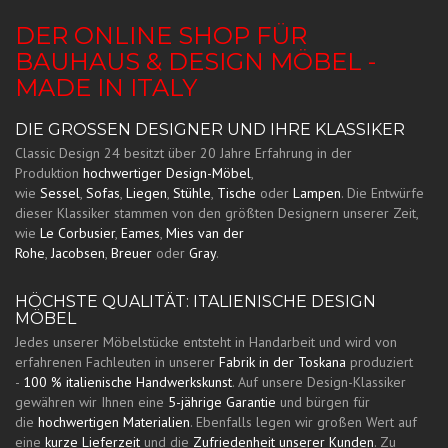
DER ONLINE SHOP FÜR
BAUHAUS & DESIGN MÖBEL -
MADE IN ITALY
DIE GROSSEN DESIGNER UND IHRE KLASSIKER
Classic Design 24 besitzt über 20 Jahre Erfahrung in der
Produktion
hochwertiger Design-Möbel
,
wie
Sessel
,
Sofas
,
Liegen
,
Stühle
,
Tische
oder
Lampen
. Die Entwürfe
dieser Klassiker stammen von den größten Designern unserer Zeit,
wie
Le Corbusier
,
Eames
,
Mies van der
Rohe
,
Jacobsen
,
Breuer
oder
Gray
.
HÖCHSTE QUALITÄT: ITALIENISCHE DESIGN
MÖBEL
Jedes unserer Möbelstücke entsteht in Handarbeit und wird von
erfahrenen Fachleuten in unserer
Fabrik in der Toskana
produziert
-
100 % italienische Handwerkskunst
. Auf unsere Design-Klassiker
gewähren wir Ihnen eine
5-jährige Garantie
und bürgen für
die
hochwertigen Materialien
. Ebenfalls legen wir großen Wert auf
eine
kurze Lieferzeit
und die
Zufriedenheit unserer Kunden
. Zu