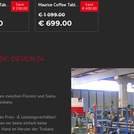
Palermo Coffee-Table auf Lager
Save
Maurice Coffee Table auf Lager
Save
€ 200.00
€ 400.00
€ 1 099.00
0
€ 699.00
IC DESIGN 24
en zwischen Florenz und Siena.
oskana.
s Preis- & Leistungsverhältnis!
en wir keine einfach keine
n Hand im Herzen der Toskana