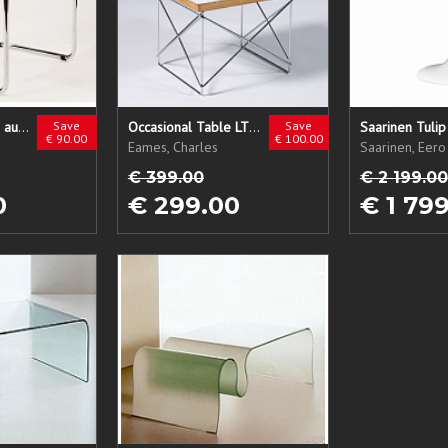
Laccio Tisch klein auf Lager
Save
Occasional Table LTR auf Lager
Save
€ 90.00
€ 100.00
Eames, Charles
Saarinen, Eero
€ 399.00
€ 2 199.00
0
€ 299.00
€ 1 79