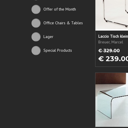
Offer of the Month
Office Chairs & Tables
Lager
Breuer, Marcel
Special Products
€ 329.00
€ 239.0