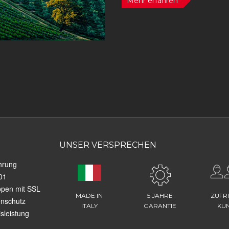
Mehr erfahren
UNSER VERSPRECHEN
hrung
01
ppen mit SSL
MADE IN
5 JAHRE
ZUFR
enschutz
ITALY
GARANTIE
KU
sleistung