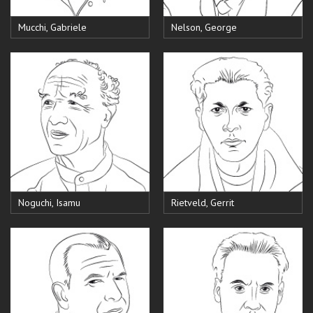
Mucchi, Gabriele
Nelson, George
Noguchi, Isamu
Rietveld, Gerrit