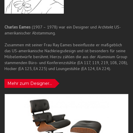
Charles Eames
(1907 – 1978) war ein Designer und Architekt US-
amerikanischer Abstammung.
Zusammen mit seiner Frau Ray Eames beeinflusste er maßgeblich
das US-amerikanische Nachkriegsdesign und ist besonders für seine
Möbelentwürfe berühmt. Hierzu zählen die aus der Aluminium Group
stammenden Büro- und Konferenzstühle (EA 117, 119, 219, 108, 208),
Hocker (EA 125, EA 225) und Loungestühle (EA 124, EA 224).
Mehr zum Designer...