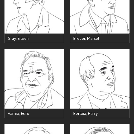
Gray, Eileen
Breuer, Marcel
Aarnio, Eero
Bertoia, Harry