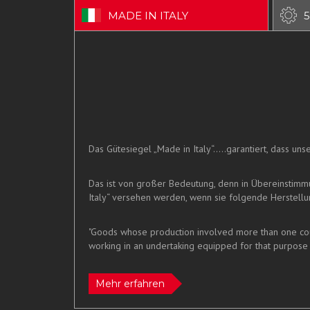
MADE IN ITALY
5
Das Gütesiegel „Made in Italy“.....garantiert, dass u
Das ist von großer Bedeutung, denn in Übereinstim
Italy“ versehen werden, wenn sie folgende Herstellun
"Goods whose production involved more than one count
working in an undertaking equipped for that purpose 
Mehr erfahren