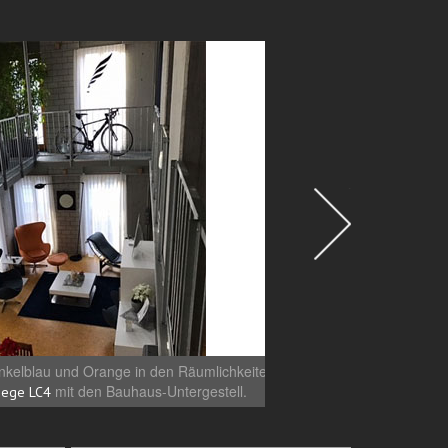
nkelblau und Orange in den Räumlichkeiten
3 Egg-Chairs, in d
mit den Bauhaus-Untergestell.
einer Kundin. Seitli
iege LC4