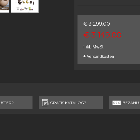
€ 3 299.00
€ 3 149.00
inkl. MwSt
+ Versandkosten
USTER?
GRATIS KATALOG?
BEZAHL