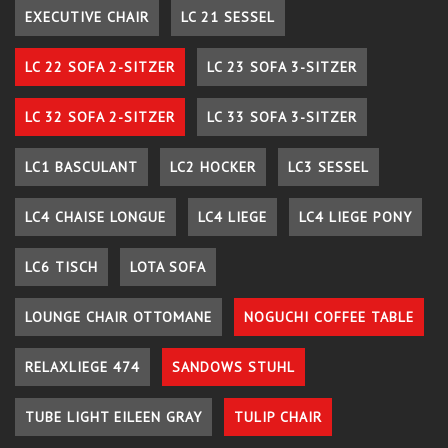
EXECUTIVE CHAIR
LC 21 SESSEL
LC 22 SOFA 2-SITZER
LC 23 SOFA 3-SITZER
LC 32 SOFA 2-SITZER
LC 33 SOFA 3-SITZER
LC1 BASCULANT
LC2 HOCKER
LC3 SESSEL
LC4 CHAISE LONGUE
LC4 LIEGE
LC4 LIEGE PONY
LC6 TISCH
LOTA SOFA
LOUNGE CHAIR OTTOMANE
NOGUCHI COFFEE TABLE
RELAXLIEGE 474
SANDOWS STUHL
TUBE LIGHT EILEEN GRAY
TULIP CHAIR