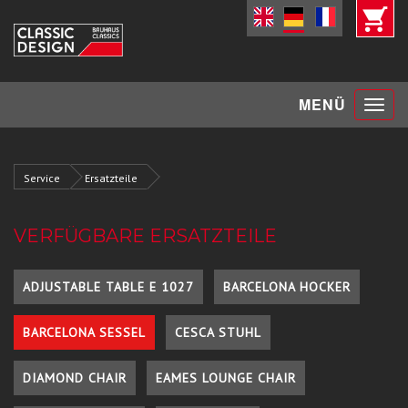
Toggle
MENÜ
navigat
Service
Ersatzteile
VERFÜGBARE ERSATZTEILE
ADJUSTABLE TABLE E 1027
BARCELONA HOCKER
BARCELONA SESSEL
CESCA STUHL
DIAMOND CHAIR
EAMES LOUNGE CHAIR