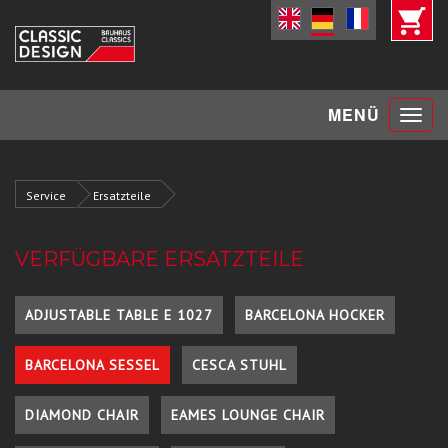
Toggle
MENÜ
navigat
Service
Ersatzteile
VERFÜGBARE ERSATZTEILE
ADJUSTABLE TABLE E 1027
BARCELONA HOCKER
BARCELONA SESSEL
CESCA STUHL
DIAMOND CHAIR
EAMES LOUNGE CHAIR