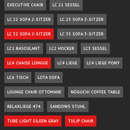
EXECUTIVE CHAIR
LC 21 SESSEL
LC 22 SOFA 2-SITZER
LC 23 SOFA 3-SITZER
LC 32 SOFA 2-SITZER
LC 33 SOFA 3-SITZER
LC1 BASCULANT
LC2 HOCKER
LC3 SESSEL
LC4 CHAISE LONGUE
LC4 LIEGE
LC4 LIEGE PONY
LC6 TISCH
LOTA SOFA
LOUNGE CHAIR OTTOMANE
NOGUCHI COFFEE TABLE
RELAXLIEGE 474
SANDOWS STUHL
TUBE LIGHT EILEEN GRAY
TULIP CHAIR