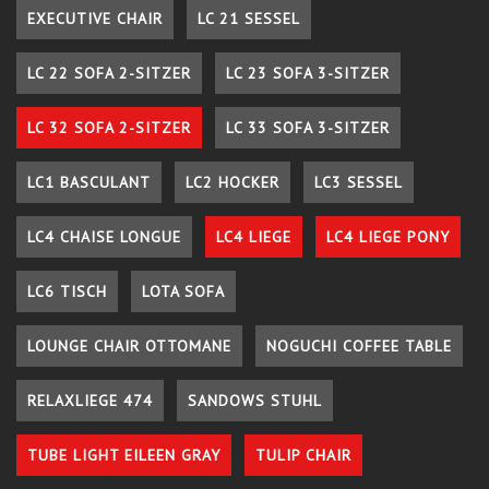
EXECUTIVE CHAIR
LC 21 SESSEL
LC 22 SOFA 2-SITZER
LC 23 SOFA 3-SITZER
LC 32 SOFA 2-SITZER
LC 33 SOFA 3-SITZER
LC1 BASCULANT
LC2 HOCKER
LC3 SESSEL
LC4 CHAISE LONGUE
LC4 LIEGE
LC4 LIEGE PONY
LC6 TISCH
LOTA SOFA
LOUNGE CHAIR OTTOMANE
NOGUCHI COFFEE TABLE
RELAXLIEGE 474
SANDOWS STUHL
TUBE LIGHT EILEEN GRAY
TULIP CHAIR