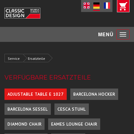
Toggle
MENÜ
navigat
Service
Ersatzteile
VERFÜGBARE ERSATZTEILE
ADJUSTABLE TABLE E 1027
BARCELONA HOCKER
BARCELONA SESSEL
CESCA STUHL
DIAMOND CHAIR
EAMES LOUNGE CHAIR