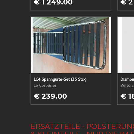
€ 1 249.00
€ 2
LC4 Spanngurte-Set (35 Stck)
Diamond
Le Corbusier
Bertoia
€ 239.00
€ 1
ERSATZTEILE - POLSTERUN