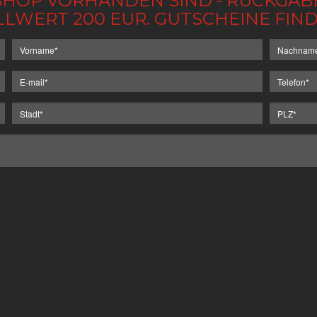
IM SHOP VORHANDEN SIND - RÜCKGA
LLWERT 200 EUR. GUTSCHEINE FI