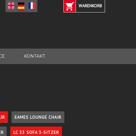
WARENKORB
CE
KONTAKT
IR
EAMES LOUNGE CHAIR
ER
LC 33 SOFA 3-SITZER