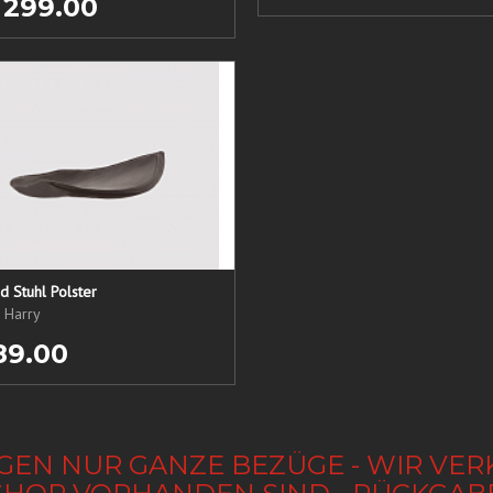
 299.00
 Stuhl Polster
, Harry
89.00
GEN NUR GANZE BEZÜGE - WIR VER