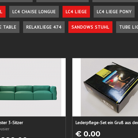
L
LC4 CHAISE LONGUE
LC4 LIEGE
LC4 LIEGE PONY
E TABLE
RELAXLIEGE 474
SANDOWS STUHL
TUBE LI
ster 3-Sitzer
usier
€ 0.00