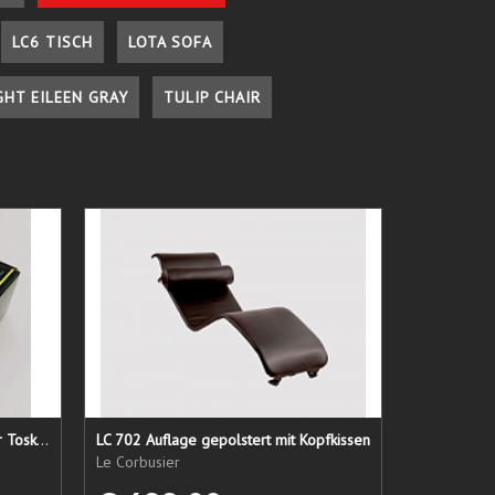
LC6 TISCH
LOTA SOFA
GHT EILEEN GRAY
TULIP CHAIR
Lederpflege-Set ein Gruß aus der Toskana...
LC 702 Auflage gepolstert mit Kopfkissen
Le Corbusier