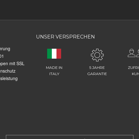
UNSER VERSPRECHEN
hrung
01
ppen mit SSL
MADE IN
5 JAHRE
ZUFR
enschutz
ITALY
GARANTIE
KU
sleistung