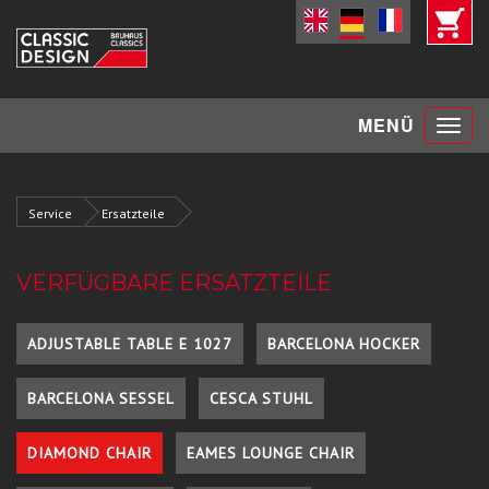
Toggle
MENÜ
navigat
Service
Ersatzteile
VERFÜGBARE ERSATZTEILE
ADJUSTABLE TABLE E 1027
BARCELONA HOCKER
BARCELONA SESSEL
CESCA STUHL
DIAMOND CHAIR
EAMES LOUNGE CHAIR