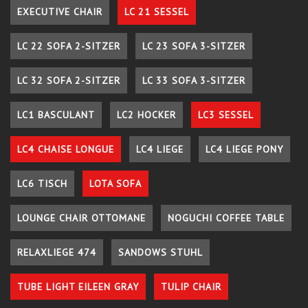
EXECUTIVE CHAIR
LC 21 SESSEL
LC 22 SOFA 2-SITZER
LC 23 SOFA 3-SITZER
LC 32 SOFA 2-SITZER
LC 33 SOFA 3-SITZER
LC1 BASCULANT
LC2 HOCKER
LC3 SESSEL
LC4 CHAISE LONGUE
LC4 LIEGE
LC4 LIEGE PONY
LC6 TISCH
LOTA SOFA
LOUNGE CHAIR OTTOMANE
NOGUCHI COFFEE TABLE
RELAXLIEGE 474
SANDOWS STUHL
TUBE LIGHT EILEEN GRAY
TULIP CHAIR