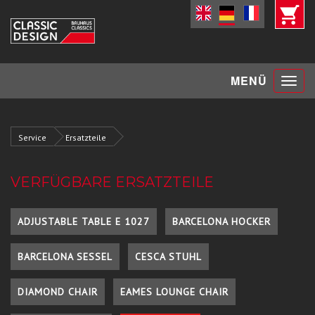
Toggle
MENÜ
navigat
Service
Ersatzteile
VERFÜGBARE ERSATZTEILE
ADJUSTABLE TABLE E 1027
BARCELONA HOCKER
BARCELONA SESSEL
CESCA STUHL
DIAMOND CHAIR
EAMES LOUNGE CHAIR