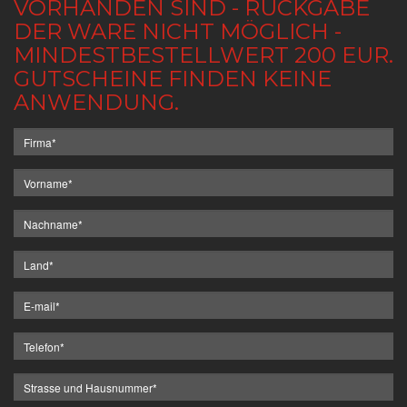
VORHANDEN SIND - RÜCKGABE
DER WARE NICHT MÖGLICH -
MINDESTBESTELLWERT 200 EUR.
GUTSCHEINE FINDEN KEINE
ANWENDUNG.