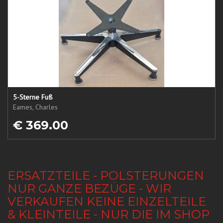
5-Sterne Fuß
Eames, Charles
€ 369.00
ERSATZTEILE - POLSTERUNGEN
NUR GANZE BEZÜGE - WIR
VERKAUFEN KEINE EINZELTEILE
& KLEINTEILE - NUR DIE IM SHOP