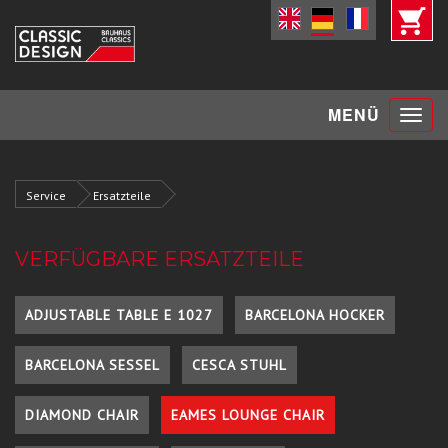
Toggle
MENÜ
navigat
Service
Ersatzteile
VERFÜGBARE ERSATZTEILE
ADJUSTABLE TABLE E 1027
BARCELONA HOCKER
BARCELONA SESSEL
CESCA STUHL
DIAMOND CHAIR
EAMES LOUNGE CHAIR