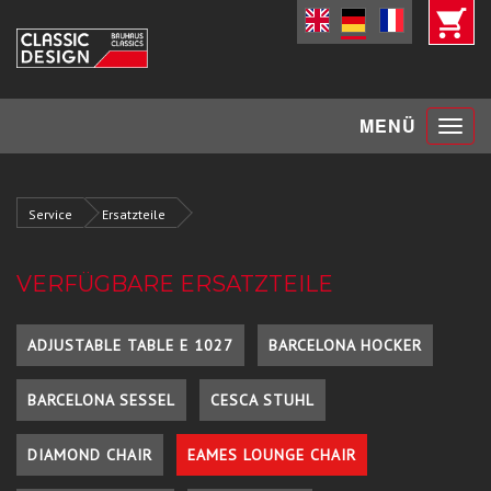
Toggle
MENÜ
navigat
Service
Ersatzteile
VERFÜGBARE ERSATZTEILE
ADJUSTABLE TABLE E 1027
BARCELONA HOCKER
BARCELONA SESSEL
CESCA STUHL
DIAMOND CHAIR
EAMES LOUNGE CHAIR