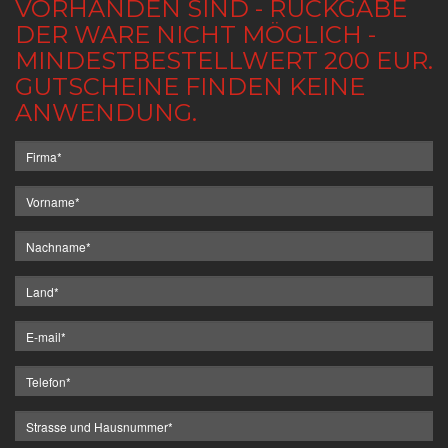
VORHANDEN SIND - RÜCKGABE
DER WARE NICHT MÖGLICH -
MINDESTBESTELLWERT 200 EUR.
GUTSCHEINE FINDEN KEINE
ANWENDUNG.