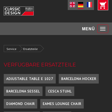
Toggle
MENÜ
navigat
Service
Ersatzteile
VERFÜGBARE ERSATZTEILE
ADJUSTABLE TABLE E 1027
BARCELONA HOCKER
BARCELONA SESSEL
CESCA STUHL
DIAMOND CHAIR
EAMES LOUNGE CHAIR