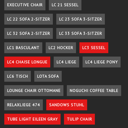
EXECUTIVE CHAIR
LC 21 SESSEL
LC 22 SOFA 2-SITZER
LC 23 SOFA 3-SITZER
LC 32 SOFA 2-SITZER
LC 33 SOFA 3-SITZER
LC1 BASCULANT
LC2 HOCKER
LC3 SESSEL
LC4 CHAISE LONGUE
LC4 LIEGE
LC4 LIEGE PONY
LC6 TISCH
LOTA SOFA
LOUNGE CHAIR OTTOMANE
NOGUCHI COFFEE TABLE
RELAXLIEGE 474
SANDOWS STUHL
TUBE LIGHT EILEEN GRAY
TULIP CHAIR