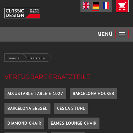
Toggle
MENÜ
navigat
Service
Ersatzteile
VERFÜGBARE ERSATZTEILE
ADJUSTABLE TABLE E 1027
BARCELONA HOCKER
BARCELONA SESSEL
CESCA STUHL
DIAMOND CHAIR
EAMES LOUNGE CHAIR