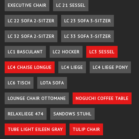
EXECUTIVE CHAIR
LC 21 SESSEL
LC 22 SOFA 2-SITZER
LC 23 SOFA 3-SITZER
LC 32 SOFA 2-SITZER
LC 33 SOFA 3-SITZER
LC1 BASCULANT
LC2 HOCKER
LC3 SESSEL
LC4 CHAISE LONGUE
LC4 LIEGE
LC4 LIEGE PONY
LC6 TISCH
LOTA SOFA
LOUNGE CHAIR OTTOMANE
NOGUCHI COFFEE TABLE
RELAXLIEGE 474
SANDOWS STUHL
TUBE LIGHT EILEEN GRAY
TULIP CHAIR