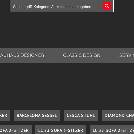
AUHAUS DESIGNER
CLASSIC DESIGN
SERVI
KER
BARCELONA SESSEL
CESCA STUHL
DIAMOND CHA
SOFA 2-SITZER
LC 23 SOFA 3-SITZER
LC 32 SOFA 2-SITZ