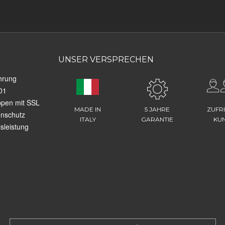
UNSER VERSPRECHEN
hrung
01
ppen mit SSL
MADE IN
5 JAHRE
ZUFR
enschutz
ITALY
GARANTIE
KU
sleistung