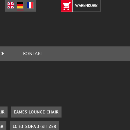
WARENKORB
CE
KONTAKT
IR
EAMES LOUNGE CHAIR
ER
LC 33 SOFA 3-SITZER