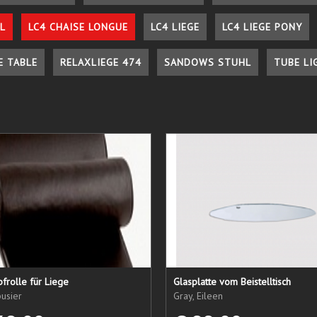
L
LC4 CHAISE LONGUE
LC4 LIEGE
LC4 LIEGE PONY
E TABLE
RELAXLIEGE 474
SANDOWS STUHL
TUBE LI
frolle für Liege
Glasplatte vom Beistelltisch
usier
Gray, Eileen