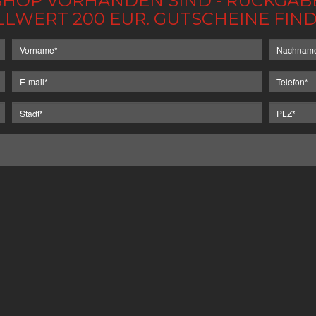
IM SHOP VORHANDEN SIND - RÜCKGA
LLWERT 200 EUR. GUTSCHEINE FI