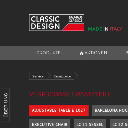
🔥
PRODUKTE
AKTIONEN
B
Service
Ersatzteile
VERFÜGBARE ERSATZTEILE
ÜBER UNS
ADJUSTABLE TABLE E 1027
BARCELONA HOC
EXECUTIVE CHAIR
LC 21 SESSEL
LC 22 