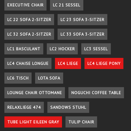
EXECUTIVE CHAIR
LC 21 SESSEL
LC 22 SOFA 2-SITZER
LC 23 SOFA 3-SITZER
LC 32 SOFA 2-SITZER
LC 33 SOFA 3-SITZER
LC1 BASCULANT
LC2 HOCKER
LC3 SESSEL
LC4 CHAISE LONGUE
LC4 LIEGE
LC4 LIEGE PONY
LC6 TISCH
LOTA SOFA
LOUNGE CHAIR OTTOMANE
NOGUCHI COFFEE TABLE
RELAXLIEGE 474
SANDOWS STUHL
TUBE LIGHT EILEEN GRAY
TULIP CHAIR