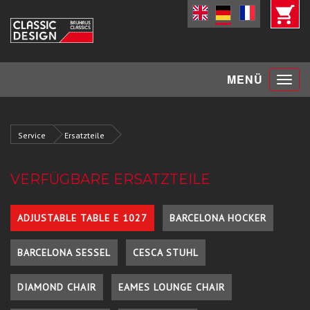
Toggle
MENÜ
navigat
Service
Ersatzteile
VERFÜGBARE ERSATZTEILE
ADJUSTABLE TABLE E 1027
BARCELONA HOCKER
BARCELONA SESSEL
CESCA STUHL
DIAMOND CHAIR
EAMES LOUNGE CHAIR