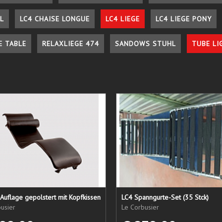
L
LC4 CHAISE LONGUE
LC4 LIEGE
LC4 LIEGE PONY
E TABLE
RELAXLIEGE 474
SANDOWS STUHL
TUBE LI
Auflage gepolstert mit Kopfkissen
LC4 Spanngurte-Set (35 Stck)
usier
Le Corbusier