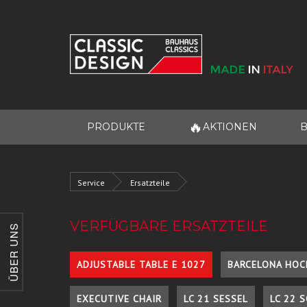
🔥
PRODUKTE
AKTIONEN
B
Service
Ersatzteile
VERFÜGBARE ERSATZTEILE
ÜBER UNS
ADJUSTABLE TABLE E 1027
BARCELONA HOC
EXECUTIVE CHAIR
LC 21 SESSEL
LC 22 