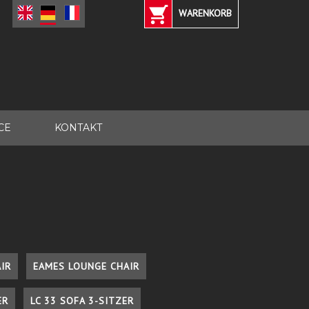
WARENKORB
CE
KONTAKT
IR
EAMES LOUNGE CHAIR
ER
LC 33 SOFA 3-SITZER