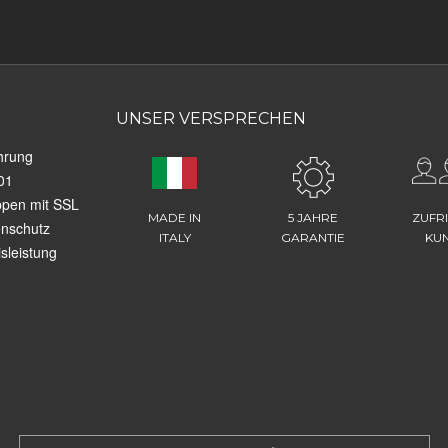
UNSER VERSPRECHEN
hrung
01
ppen mit SSL
MADE IN
5 JAHRE
ZUFR
enschutz
ITALY
GARANTIE
KU
sleistung