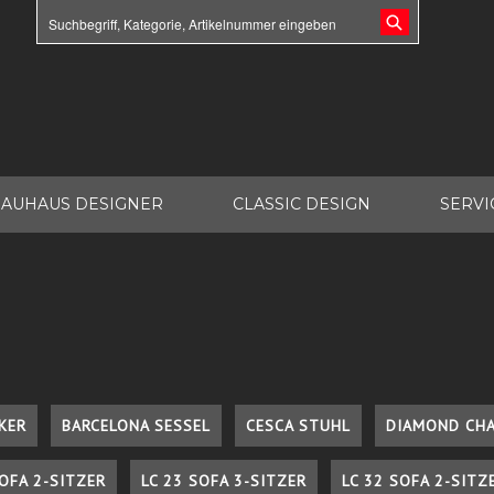
AUHAUS DESIGNER
CLASSIC DESIGN
SERVI
KER
BARCELONA SESSEL
CESCA STUHL
DIAMOND CHA
SOFA 2-SITZER
LC 23 SOFA 3-SITZER
LC 32 SOFA 2-SITZ