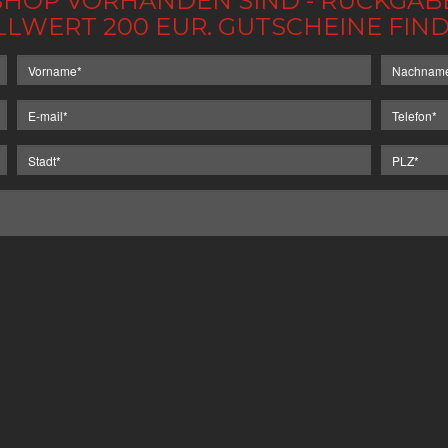
IM SHOP VORHANDEN SIND - RÜCKGA
LLWERT 200 EUR. GUTSCHEINE FI