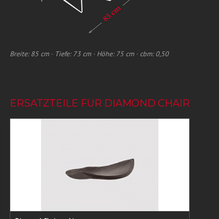
Breite: 85 cm · Tiefe: 73 cm · Höhe: 75 cm · cbm: 0,50
ERSATZTEILE FÜR DIAMOND CHAIR