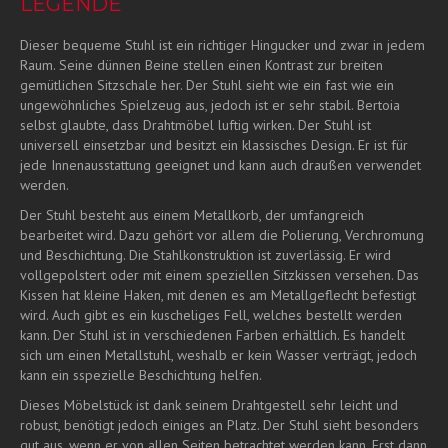
LEGENDE
Dieser bequeme Stuhl ist ein richtiger Hingucker und zwar in jedem
Raum. Seine dünnen Beine stellen einen Kontrast zur breiten
gemütlichen Sitzschale her. Der Stuhl sieht wie ein fast wie ein
ungewöhnliches Spielzeug aus, jedoch ist er sehr stabil. Bertoia
selbst glaubte, dass Drahtmöbel luftig wirken. Der Stuhl ist
universell einsetzbar und besitzt ein klassisches Design. Er ist für
jede Innenausstattung geeignet und kann auch draußen verwendet
werden.
Der Stuhl besteht aus einem Metallkorb, der umfangreich
bearbeitet wird. Dazu gehört vor allem die Polierung, Verchromung
und Beschichtung. Die Stahlkonstruktion ist zuverlässig. Er wird
vollgepolstert oder mit einem speziellen Sitzkissen versehen. Das
Kissen hat kleine Haken, mit denen es am Metallgeflecht befestigt
wird. Auch gibt es ein kuscheliges Fell, welches bestellt werden
kann. Der Stuhl ist in verschiedenen Farben erhältlich. Es handelt
sich um einen Metallstuhl, weshalb er kein Wasser verträgt, jedoch
kann ein sspezielle Beschichtung helfen.
Dieses Möbelstück ist dank seinem Drahtgestell sehr leicht und
robust, benötigt jedoch einiges an Platz. Der Stuhl sieht besonders
gut aus, wenn er von allen Seiten betrachtet werden kann. Erst dann