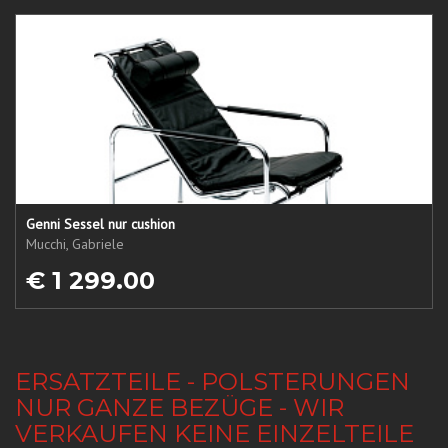
Genni Sessel nur cushion
Mucchi, Gabriele
€ 1 299.00
ERSATZTEILE - POLSTERUNGEN
NUR GANZE BEZÜGE - WIR
VERKAUFEN KEINE EINZELTEILE