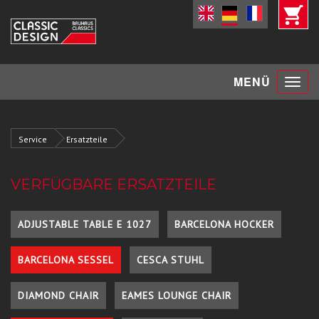
Toggle
MENÜ
navigat
Service
Ersatzteile
VERFÜGBARE ERSATZTEILE
ADJUSTABLE TABLE E 1027
BARCELONA HOCKER
BARCELONA SESSEL
CESCA STUHL
DIAMOND CHAIR
EAMES LOUNGE CHAIR