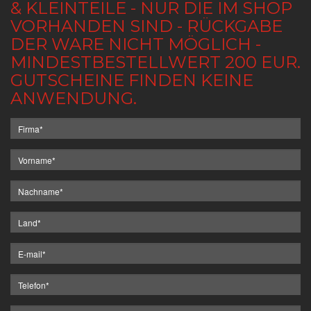
& KLEINTEILE - NUR DIE IM SHOP
VORHANDEN SIND - RÜCKGABE
DER WARE NICHT MÖGLICH -
MINDESTBESTELLWERT 200 EUR.
GUTSCHEINE FINDEN KEINE
ANWENDUNG.