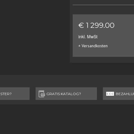
€ 1 299.00
inkl. MwSt
+ Versandkosten
STER?
GRATIS KATALOG?
BEZAHLU