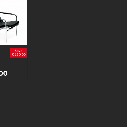
Save
€ 150.00
.00