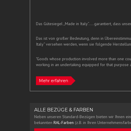
Das Gütesiegel „Made in Italy“.....garantiert, dass un
Das ist von großer Bedeutung, denn in Übereinstimm
Italy“ versehen werden, wenn sie folgende Herstellung
"Goods whose production involved more than one countr
working in an undertaking equipped for that purpose a
Mehr erfahren
ALLE BEZÜGE & FARBEN
Neben unseren Standard-Bezügen bieten wir Ihnen ein
bekannten
RAL-Farben
(z.B. in Ihren Unternehmensfarbe