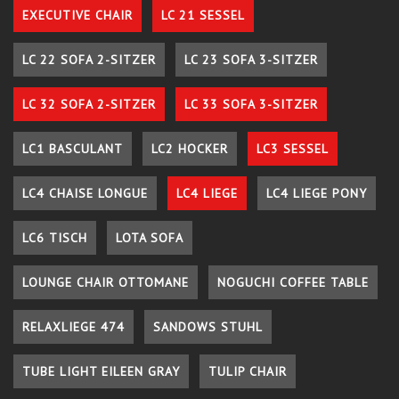
EXECUTIVE CHAIR
LC 21 SESSEL
LC 22 SOFA 2-SITZER
LC 23 SOFA 3-SITZER
LC 32 SOFA 2-SITZER
LC 33 SOFA 3-SITZER
LC1 BASCULANT
LC2 HOCKER
LC3 SESSEL
LC4 CHAISE LONGUE
LC4 LIEGE
LC4 LIEGE PONY
LC6 TISCH
LOTA SOFA
LOUNGE CHAIR OTTOMANE
NOGUCHI COFFEE TABLE
RELAXLIEGE 474
SANDOWS STUHL
TUBE LIGHT EILEEN GRAY
TULIP CHAIR