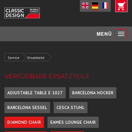
Toggle
MENÜ
navigat
Service
Ersatzteile
VERFÜGBARE ERSATZTEILE
ADJUSTABLE TABLE E 1027
BARCELONA HOCKER
BARCELONA SESSEL
CESCA STUHL
DIAMOND CHAIR
EAMES LOUNGE CHAIR