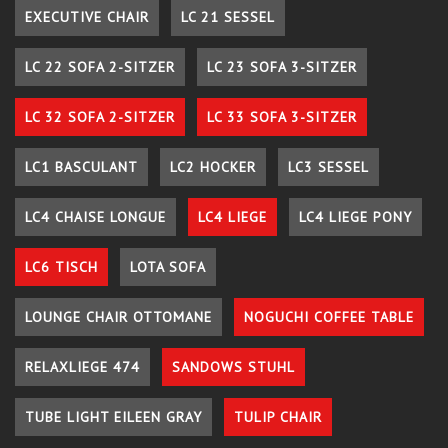
EXECUTIVE CHAIR
LC 21 SESSEL
LC 22 SOFA 2-SITZER
LC 23 SOFA 3-SITZER
LC 32 SOFA 2-SITZER
LC 33 SOFA 3-SITZER
LC1 BASCULANT
LC2 HOCKER
LC3 SESSEL
LC4 CHAISE LONGUE
LC4 LIEGE
LC4 LIEGE PONY
LC6 TISCH
LOTA SOFA
LOUNGE CHAIR OTTOMANE
NOGUCHI COFFEE TABLE
RELAXLIEGE 474
SANDOWS STUHL
TUBE LIGHT EILEEN GRAY
TULIP CHAIR