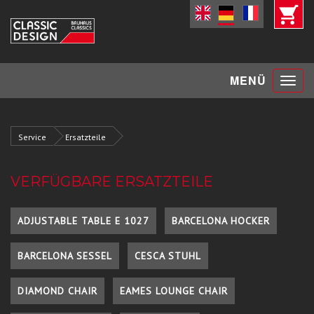
Toggle
MENÜ
navigat
Service
Ersatzteile
VERFÜGBARE ERSATZTEILE
ADJUSTABLE TABLE E 1027
BARCELONA HOCKER
BARCELONA SESSEL
CESCA STUHL
DIAMOND CHAIR
EAMES LOUNGE CHAIR