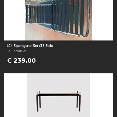
LC4 Spanngurte-Set (35 Stck)
Le Corbusier
€ 239.00