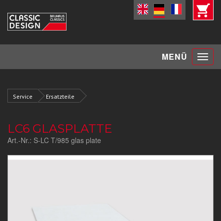
Toggle
MENÜ
navigat
Service
Ersatzteile
LC6 GLASPLATTE
Art.-Nr.:
S-LC T/985 glas plate