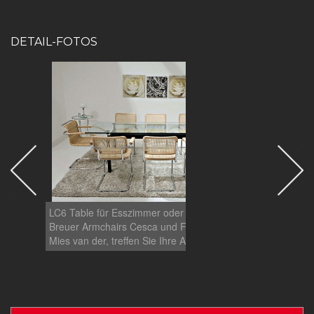
DETAIL-FOTOS
LC6 Table für Esszimmer oder für das Office, mit
LC6 Ta
Breuer Armchairs Cesca und Freischwinger von
Breue
Mies van der, treffen Sie Ihre Auswahl.
Mies v