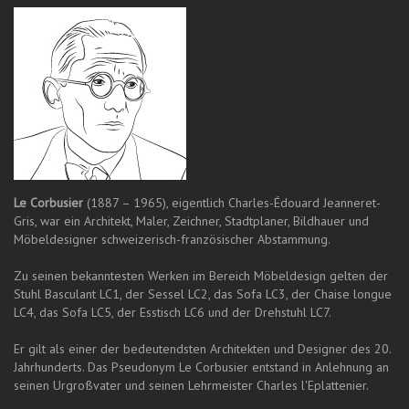
Le Corbusier
(1887 – 1965), eigentlich Charles-Édouard Jeanneret-
Gris, war ein Architekt, Maler, Zeichner, Stadtplaner, Bildhauer und
Möbeldesigner schweizerisch-französischer Abstammung.
Zu seinen bekanntesten Werken im Bereich Möbeldesign gelten der
Stuhl Basculant LC1, der Sessel LC2, das Sofa LC3, der Chaise longue
LC4, das Sofa LC5, der Esstisch LC6 und der Drehstuhl LC7.
Er gilt als einer der bedeutendsten Architekten und Designer des 20.
Jahrhunderts. Das Pseudonym Le Corbusier entstand in Anlehnung an
seinen Urgroßvater und seinen Lehrmeister Charles l'Eplattenier.