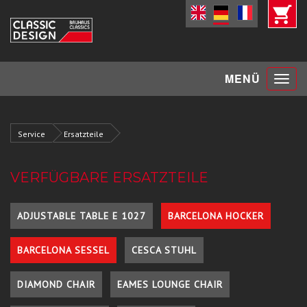
Toggle
MENÜ
navigat
Service
Ersatzteile
VERFÜGBARE ERSATZTEILE
ADJUSTABLE TABLE E 1027
BARCELONA HOCKER
BARCELONA SESSEL
CESCA STUHL
DIAMOND CHAIR
EAMES LOUNGE CHAIR