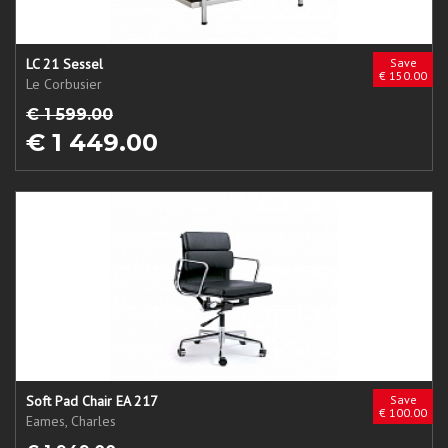
LC 21 Sessel
Save
€ 150.00
Le Corbusier
€ 1 599.00
€ 1 449.00
Soft Pad Chair EA 217
Save
€ 100.00
Eames, Charles