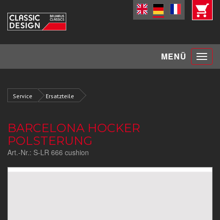
Toggle
MENÜ
navigat
Service
Ersatzteile
BARCELONA HOCKER
POLSTERUNG
Art.-Nr.:
S-LR 666 cushion