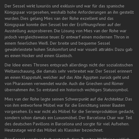
Der Sessel wirkt luxuriös und exklusiv und war für das spanische
Königspaar vorgesehen, weshalb hohe Anforderungen an ihn gestellt
wurden. Dies gelang Mies van der Rohe exzellent und das
Königspaar konnte den Sessel bei der Eröffnungsfeier auf der
Ausstellung ausprobieren. Die Lösung von Mies van der Rohe war
jedoch vergleichsweise teuer. Er entwarf einen modernen Thron in
einem feierlichen Weiß. Der breite und bequeme Sessel
gewährleistete hohen Sitzkomfort und war visuell attraktiv. Dazu gab
es einen Hocker und einen Glastisch.
Die Idee eines Thrones entsprach allerdings nicht der sozialistischen
Weltanschauung, die damals sehr verbreitet war. Der Sessel erinnert
an einen Klappstuhl, welcher auf das Alte Ägypten zurück geht und
von Pharaonen verwendet wurde. Auch die Griechen und Römer
übernahmen ihn. So entstand ein historisch wichtiges Statussymbol.
Mies van der Rohe legte seinen Schwerpunkt auf die Architektur. Das
von ihm entworfene Möbel war für die Einrichtung seiner Bauten
vorgesehen. Es war nicht als Möbel für die Serienproduktion gedacht,
sondern schon damals ein Luxusmöbel. Der Barcelona Chair war Teil
des deutschen Pavillons in Barcelona und sorgte für viel Aufsehen.
Heutzutage wird das Möbel als Klassiker bezeichnet.