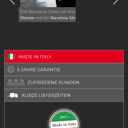
Drei Barcelona Chairs mit dem
Schön
Barcelona
welch
und der
.
Ottoman
Barcelona Sitzbank
hochwe
MADE IN ITALY
5 JAHRE GARANTIE
ZUFRIEDENE KUNDEN
KURZE LIEFERZEITEN