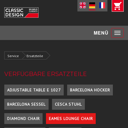
Toggle
MENÜ
navigat
Service
Ersatzteile
VERFÜGBARE ERSATZTEILE
ADJUSTABLE TABLE E 1027
BARCELONA HOCKER
BARCELONA SESSEL
CESCA STUHL
DIAMOND CHAIR
EAMES LOUNGE CHAIR