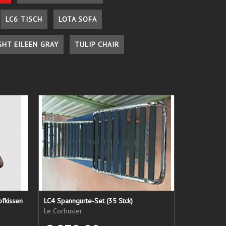
LC6 TISCH
LOTA SOFA
GHT EILEEN GRAY
TULIP CHAIR
pfkissen
LC4 Spanngurte-Set (35 Stck)
Le Corbusier