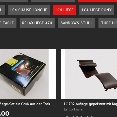
L
LC4 CHAISE LONGUE
LC4 LIEGE
LC4 LIEGE PONY
E TABLE
RELAXLIEGE 474
SANDOWS STUHL
TUBE LI
Lederpflege-Set ein Gruß aus der Toskana...
LC 702 Auflage gepolstert mit Ko
Le Corbusier
.00