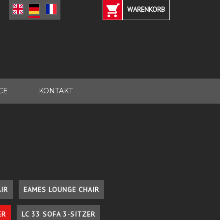
WARENKORB
CE
KONTAKT
IR
EAMES LOUNGE CHAIR
ER
LC 33 SOFA 3-SITZER