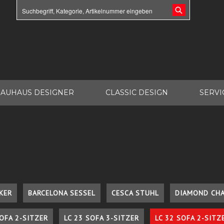
AUHAUS DESIGNER
CLASSIC DESIGN
SERVI
KER
BARCELONA SESSEL
CESCA STUHL
DIAMOND CHA
SOFA 2-SITZER
LC 23 SOFA 3-SITZER
LC 32 SOFA 2-SITZ