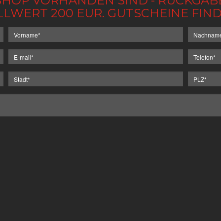
IM SHOP VORHANDEN SIND - RÜCKGA
LLWERT 200 EUR. GUTSCHEINE FI