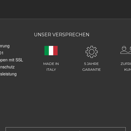
UNSER VERSPRECHEN
hrung
01
ppen mit SSL
MADE IN
5 JAHRE
ZUFR
enschutz
ITALY
GARANTIE
KU
sleistung