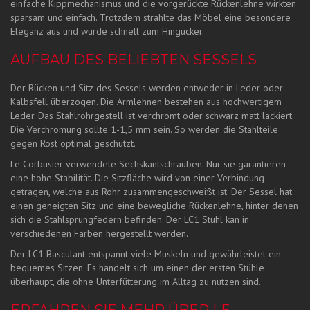
einfache Kippmechanismus und die vorgerückte Rückenlehne wirkten
sparsam und einfach. Trotzdem strahlte das Möbel eine besondere
Eleganz aus und wurde schnell zum Hingucker.
AUFBAU DES BELIEBTEN SESSELS
Der Rücken und Sitz des Sessels werden entweder in Leder oder
Kalbsfell überzogen. Die Armlehnen bestehen aus hochwertigem
Leder. Das Stahlrohrgestell ist verchromt oder schwarz matt lackiert.
Die Verchromung sollte 1-1,5 mm sein. So werden die Stahlteile
gegen Rost optimal geschützt.
Le Corbusier verwendete Sechskantschrauben. Nur sie garantieren
eine hohe Stabilität. Die Sitzfläche wird von einer Verbindung
getragen, welche aus Rohr zusammengeschweißt ist. Der Sessel hat
einen geneigten Sitz und eine bewegliche Rückenlehne, hinter denen
sich die Stahlsprungfedern befinden. Der LC1 Stuhl kan in
verschiedenen Farben hergestellt werden.
Der LC1 Basculant entspannt viele Muskeln und gewährleistet ein
bequemes Sitzen. Es handelt sich um einen der ersten Stühle
überhaupt, die ohne Unterfütterung im Alltag zu nutzen sind.