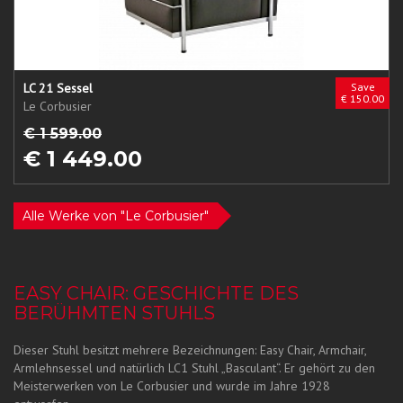
LC 21 Sessel
Save
€ 150.00
Le Corbusier
€ 1 599.00
€ 1 449.00
Alle Werke von "Le Corbusier"
EASY CHAIR: GESCHICHTE DES
BERÜHMTEN STUHLS
Dieser Stuhl besitzt mehrere Bezeichnungen: Easy Chair, Armchair,
Armlehnsessel und natürlich LC1 Stuhl „Basculant“. Er gehört zu den
Meisterwerken von Le Corbusier und wurde im Jahre 1928