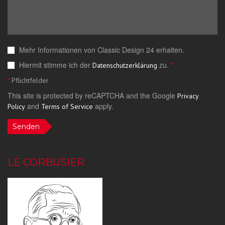
Mehr Informationen von Classic Design 24 erhalten.
Hiermit stimme ich der
zu.
*
Datenschutzerklärung
*
Pflichtfelder
This site is protected by reCAPTCHA and the Google
Privacy
and
apply.
Policy
Terms of Service
Senden
LE CORBUSIER