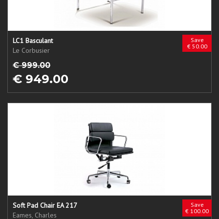
LC1 Basculant
Save
€ 50.00
Le Corbusier
€ 999.00
€ 949.00
Soft Pad Chair EA 217
Save
€ 100.00
Eames, Charles