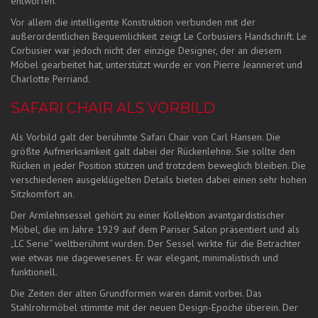
entworfen.
Vor allem die intelligente Konstruktion verbunden mit der
außerordentlichen Bequemlichkeit zeigt Le Corbusiers Handschrift. Le
Corbusier war jedoch nicht der einzige Designer, der an diesem
Möbel gearbeitet hat, unterstützt wurde er von Pierre Jeanneret und
Charlotte Perriand.
SAFARI CHAIR ALS VORBILD
Als Vorbild galt der berühmte Safari Chair von Carl Hansen. Die
größte Aufmerksamkeit galt dabei der Rückenlehne. Sie sollte den
Rücken in jeder Position stützen und trotzdem beweglich bleiben. Die
verschiedenen ausgeklügelten Details bieten dabei einen sehr hohen
Sitzkomfort an.
Der Armlehnsessel gehört zu einer Kollektion avantgardistischer
Möbel, die im Jahre 1929 auf dem Pariser Salon präsentiert und als
„LC Serie“ weltberühmt wurden. Der Sessel wirkte für die Betrachter
wie etwas nie dagewesenes. Er war elegant, minimalistisch und
funktionell.
Die Zeiten der alten Grundformen waren damit vorbei. Das
Stahlrohrmöbel stimmte mit der neuen Design-Epoche überein. Der