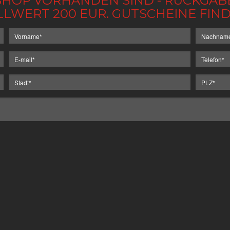
IM SHOP VORHANDEN SIND - RÜCKGA
LLWERT 200 EUR. GUTSCHEINE FI