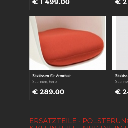
€ 1 499.00
€ 2
Sitzkissen für Armchair
Sitzkis
Saarinen, Eero
Saarine
€ 289.00
€ 2
ERSATZTEILE - POLSTERUN