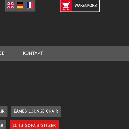
WARENKORB
CE
KONTAKT
IR
EAMES LOUNGE CHAIR
ER
LC 33 SOFA 3-SITZER