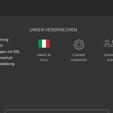
UNSER VERSPRECHEN
hrung
01
ppen mit SSL
MADE IN
5 JAHRE
ZUFR
enschutz
ITALY
GARANTIE
KU
sleistung