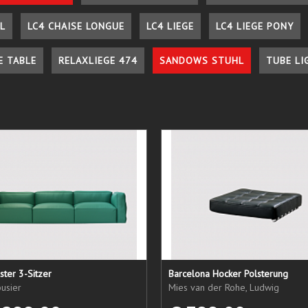
L
LC4 CHAISE LONGUE
LC4 LIEGE
LC4 LIEGE PONY
E TABLE
RELAXLIEGE 474
SANDOWS STUHL
TUBE LI
ster 3-Sitzer
Barcelona Hocker Polsterung
usier
Mies van der Rohe, Ludwig