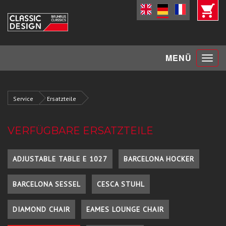
Toggle
MENÜ
navigat
Service
Ersatzteile
VERFÜGBARE ERSATZTEILE
ADJUSTABLE TABLE E 1027
BARCELONA HOCKER
BARCELONA SESSEL
CESCA STUHL
DIAMOND CHAIR
EAMES LOUNGE CHAIR