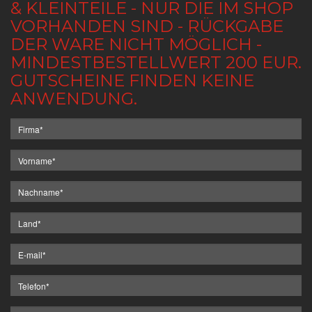
& KLEINTEILE - NUR DIE IM SHOP
VORHANDEN SIND - RÜCKGABE
DER WARE NICHT MÖGLICH -
MINDESTBESTELLWERT 200 EUR.
GUTSCHEINE FINDEN KEINE
ANWENDUNG.