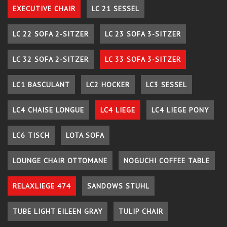
EXECUTIVE CHAIR
LC 21 SESSEL
LC 22 SOFA 2-SITZER
LC 23 SOFA 3-SITZER
LC 32 SOFA 2-SITZER
LC 33 SOFA 3-SITZER
LC1 BASCULANT
LC2 HOCKER
LC3 SESSEL
LC4 CHAISE LONGUE
LC4 LIEGE
LC4 LIEGE PONY
LC6 TISCH
LOTA SOFA
LOUNGE CHAIR OTTOMANE
NOGUCHI COFFEE TABLE
RELAXLIEGE 474
SANDOWS STUHL
TUBE LIGHT EILEEN GRAY
TULIP CHAIR