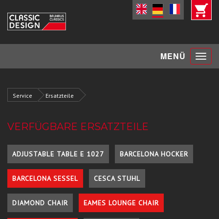
Toggle
MENÜ
navigat
Service
Ersatzteile
VERFÜGBARE ERSATZTEILE
ADJUSTABLE TABLE E 1027
BARCELONA HOCKER
BARCELONA SESSEL
CESCA STUHL
DIAMOND CHAIR
EAMES LOUNGE CHAIR