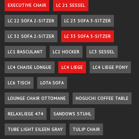
EXECUTIVE CHAIR
LC 21 SESSEL
LC 22 SOFA 2-SITZER
LC 23 SOFA 3-SITZER
LC 32 SOFA 2-SITZER
LC 33 SOFA 3-SITZER
LC1 BASCULANT
LC2 HOCKER
LC3 SESSEL
LC4 CHAISE LONGUE
LC4 LIEGE
LC4 LIEGE PONY
LC6 TISCH
LOTA SOFA
LOUNGE CHAIR OTTOMANE
NOGUCHI COFFEE TABLE
RELAXLIEGE 474
SANDOWS STUHL
TUBE LIGHT EILEEN GRAY
TULIP CHAIR