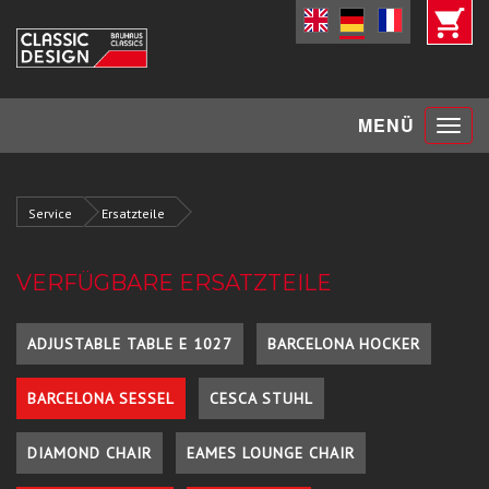
Toggle
MENÜ
navigat
Service
Ersatzteile
VERFÜGBARE ERSATZTEILE
ADJUSTABLE TABLE E 1027
BARCELONA HOCKER
BARCELONA SESSEL
CESCA STUHL
DIAMOND CHAIR
EAMES LOUNGE CHAIR