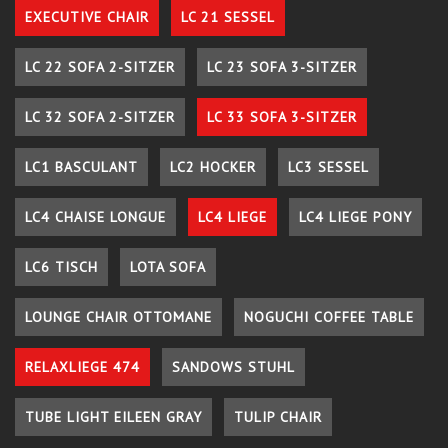
EXECUTIVE CHAIR
LC 21 SESSEL
LC 22 SOFA 2-SITZER
LC 23 SOFA 3-SITZER
LC 32 SOFA 2-SITZER
LC 33 SOFA 3-SITZER
LC1 BASCULANT
LC2 HOCKER
LC3 SESSEL
LC4 CHAISE LONGUE
LC4 LIEGE
LC4 LIEGE PONY
LC6 TISCH
LOTA SOFA
LOUNGE CHAIR OTTOMANE
NOGUCHI COFFEE TABLE
RELAXLIEGE 474
SANDOWS STUHL
TUBE LIGHT EILEEN GRAY
TULIP CHAIR