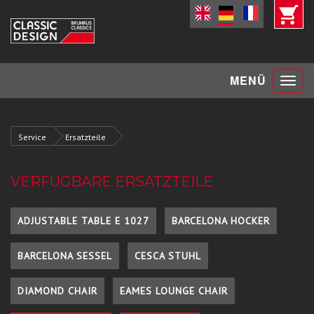
Toggle
MENÜ
navigat
Service
Ersatzteile
VERFÜGBARE ERSATZTEILE
ADJUSTABLE TABLE E 1027
BARCELONA HOCKER
BARCELONA SESSEL
CESCA STUHL
DIAMOND CHAIR
EAMES LOUNGE CHAIR