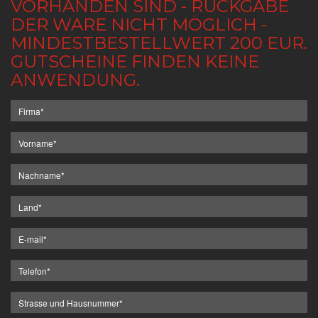
VORHANDEN SIND - RÜCKGABE
DER WARE NICHT MÖGLICH -
MINDESTBESTELLWERT 200 EUR.
GUTSCHEINE FINDEN KEINE
ANWENDUNG.