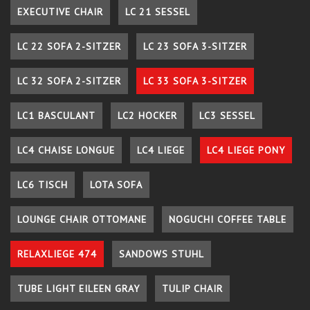
EXECUTIVE CHAIR
LC 21 SESSEL
LC 22 SOFA 2-SITZER
LC 23 SOFA 3-SITZER
LC 32 SOFA 2-SITZER
LC 33 SOFA 3-SITZER
LC1 BASCULANT
LC2 HOCKER
LC3 SESSEL
LC4 CHAISE LONGUE
LC4 LIEGE
LC4 LIEGE PONY
LC6 TISCH
LOTA SOFA
LOUNGE CHAIR OTTOMANE
NOGUCHI COFFEE TABLE
RELAXLIEGE 474
SANDOWS STUHL
TUBE LIGHT EILEEN GRAY
TULIP CHAIR