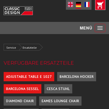
Toggle
MENÜ
navigat
Service
Ersatzteile
VERFÜGBARE ERSATZTEILE
ADJUSTABLE TABLE E 1027
BARCELONA HOCKER
BARCELONA SESSEL
CESCA STUHL
DIAMOND CHAIR
EAMES LOUNGE CHAIR