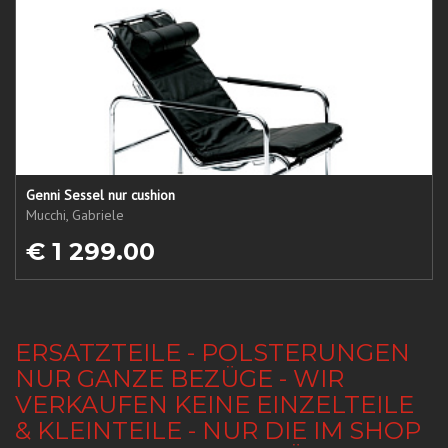
Genni Sessel nur cushion
Mucchi, Gabriele
€ 1 299.00
ERSATZTEILE - POLSTERUNGEN
NUR GANZE BEZÜGE - WIR
VERKAUFEN KEINE EINZELTEILE
& KLEINTEILE - NUR DIE IM SHOP