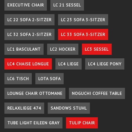
EXECUTIVE CHAIR
LC 21 SESSEL
LC 22 SOFA 2-SITZER
LC 23 SOFA 3-SITZER
LC 32 SOFA 2-SITZER
LC 33 SOFA 3-SITZER
LC1 BASCULANT
LC2 HOCKER
LC3 SESSEL
LC4 CHAISE LONGUE
LC4 LIEGE
LC4 LIEGE PONY
LC6 TISCH
LOTA SOFA
LOUNGE CHAIR OTTOMANE
NOGUCHI COFFEE TABLE
RELAXLIEGE 474
SANDOWS STUHL
TUBE LIGHT EILEEN GRAY
TULIP CHAIR