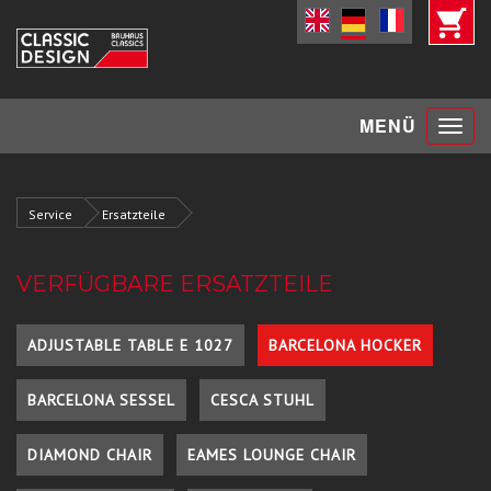
Toggle
MENÜ
navigat
Service
Ersatzteile
VERFÜGBARE ERSATZTEILE
ADJUSTABLE TABLE E 1027
BARCELONA HOCKER
BARCELONA SESSEL
CESCA STUHL
DIAMOND CHAIR
EAMES LOUNGE CHAIR